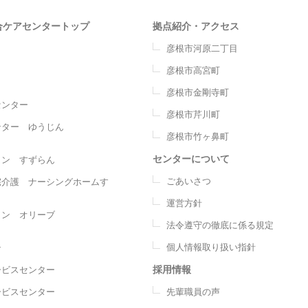
合ケアセンタートップ
拠点紹介・アクセス
彦根市河原二丁目
彦根市高宮町
彦根市金剛寺町
センター
彦根市芹川町
ンター ゆうじん
彦根市竹ヶ鼻町
センターについて
ョン すずらん
ごあいさつ
宅介護 ナーシングホームす
運営方針
ョン オリーブ
法令遵守の徹底に係る規定
個人情報取り扱い指針
ン
採用情報
ービスセンター
ービスセンター
先輩職員の声