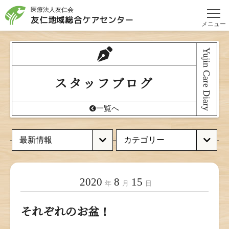
医療法人友仁会
友仁地域総合
ケアセンター
メニュー
Yujin Care Diary
スタッフブログ
一覧へ
2020
8
15
年
月
日
それぞれのお盆！