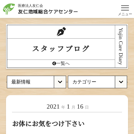
医療法人友仁会
友仁地域総合
ケアセンター
メニュー
Yujin Care Diary
スタッフブログ
一覧へ
2021
1
16
年
月
日
お体にお気をつけ下さい