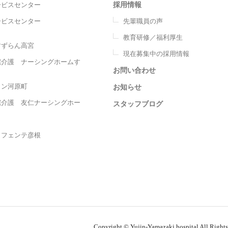
採用情報
ービスセンター
ービスセンター
先輩職員の声
教育研修／福利厚生
すずらん高宮
現在募集中の採用情報
宅介護 ナーシングホームす
お問い合わせ
ョン河原町
お知らせ
宅介護 友仁ナーシングホー
スタッフブログ
ロフェンテ彦根
Copyright © Yujin-Yamazaki hospital All Rights