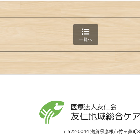
一覧へ
医療法人友仁会
友仁地域総合ケ
〒522-0044 滋賀県彦根市竹ヶ鼻町