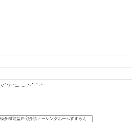
ﾟ▽ﾟ*)’･*:.｡. .｡.:*･゜ﾟ･*
規模多機能型居宅介護ナーシングホームすずらん