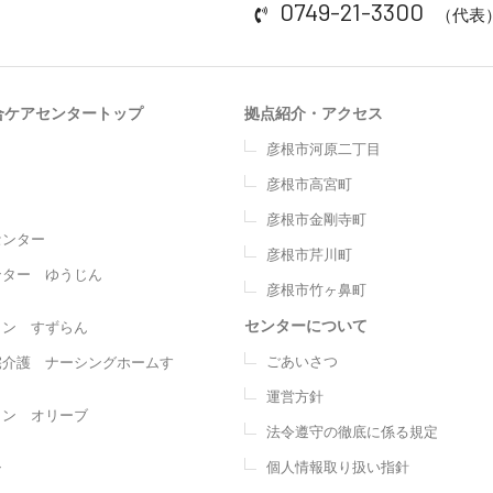
0749-21-3300
（代表
合ケアセンタートップ
拠点紹介・アクセス
彦根市河原二丁目
彦根市高宮町
彦根市金剛寺町
センター
彦根市芹川町
ンター ゆうじん
彦根市竹ヶ鼻町
センターについて
ョン すずらん
ごあいさつ
宅介護 ナーシングホームす
運営方針
ョン オリーブ
法令遵守の徹底に係る規定
個人情報取り扱い指針
ン