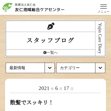
医療法人友仁会
友仁地域総合
ケアセンター
メニュー
Yujin Care Diary
スタッフブログ
一覧へ
2021
6
17
年
月
日
散髪でスッキリ！