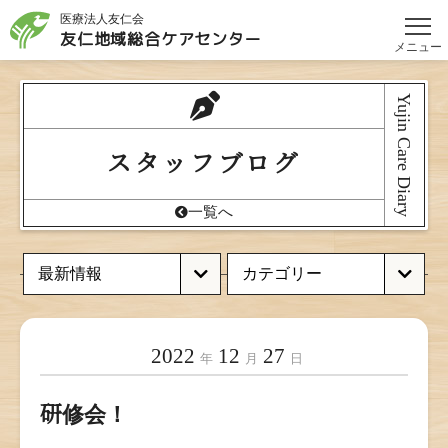
医療法人友仁会
友仁地域総合
ケアセンター
メニュー
Yujin Care Diary
スタッフブログ
一覧へ
2022
12
27
年
月
日
研修会！