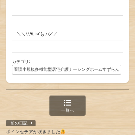
＼＼\\٩( ‘ω’ )و //／／
カテゴリ:
看護小規模多機能型居宅介護ナーシングホームすずらん
一覧へ
前の日記
ポインセチアが咲きました