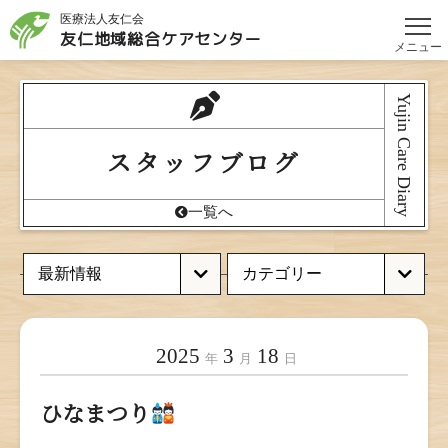
医療法人友仁会
友仁地域総合
ケアセンター
メニュー
Yujin Care Diary
スタッフブログ
一覧へ
2025
3
18
年
月
日
ひなまつり