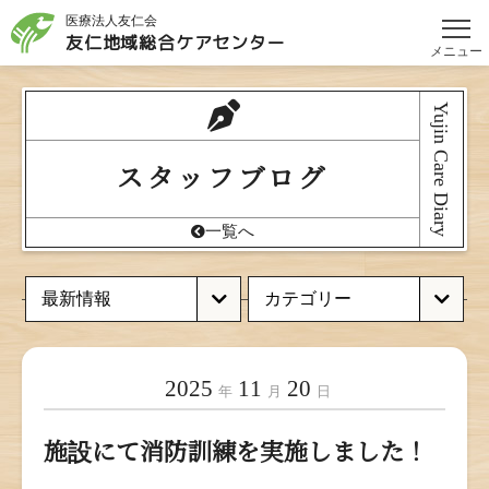
医療法人友仁会
友仁地域総合
ケアセンター
メニュー
Yujin Care Diary
スタッフブログ
一覧へ
2025
11
20
年
月
日
施設にて消防訓練を実施しました！