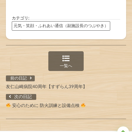
カテゴリ:
元気・笑顔・ふれあい通信（副施設長のつぶやき）
一覧へ
前の日記
友仁山崎病院40周年【すずらん39周年】
次の日記
安心のために 防火訓練と設備点検