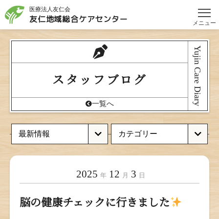
医療法人友仁会
友仁地域総合
ケアセンター
メニュー
Yujin Care Diary
スタッフブログ
一覧へ
2025
12
3
年
月
日
脳の健康チェックに行きました