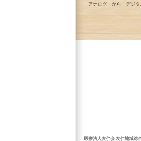
アナログ から デジタ
医療法人友仁会 友仁地域総