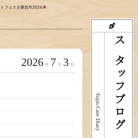
トフェスタ勝負市2026
スタッフブログ
2026
7
3
年
月
日
Yujin Care Diary