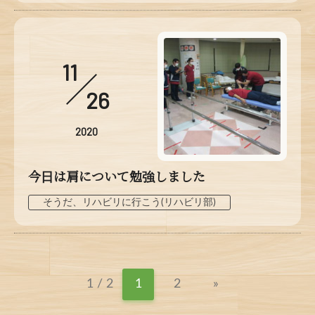
11
26
2020
今日は肩について勉強しました
そうだ、リハビリに行こう(リハビリ部)
1 / 2
1
2
»