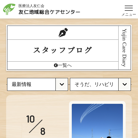
医療法人友仁会
友仁地域総合
ケアセンター
メニュー
Yujin Care Diary
スタッフブログ
一覧へ
10
8