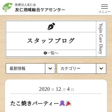
医療法人友仁会
友仁地域総合
ケアセンター
メニュー
Yujin Care Diary
スタッフブログ
一覧へ
2020
12
4
年
月
日
たこ焼きパーティー