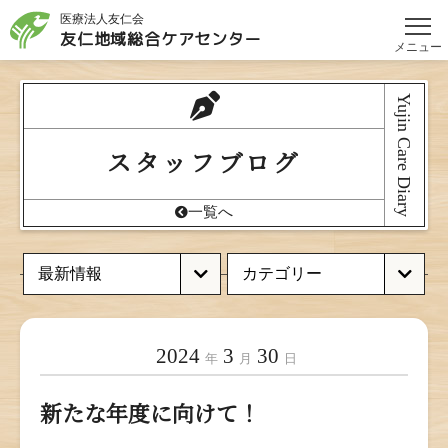
医療法人友仁会
友仁地域総合
ケアセンター
メニュー
Yujin Care Diary
スタッフブログ
一覧へ
2024
3
30
年
月
日
新たな年度に向けて！