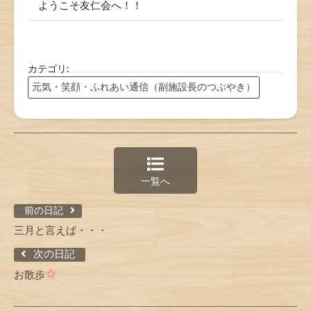
ようこそ友仁会へ！！
カテゴリ:
元気・笑顔・ふれあい通信（副施設長のつぶやき）
一覧へ
前の日記
三月と言えば・・・
次の日記
お散歩