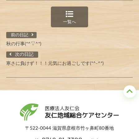
一覧へ
前の日記
秋の行事(*^▽^*)
次の日記
寒さに負けず！！！元気にお過ごしです(*^-^*)
医療法人友仁会
友仁地域総合ケアセンター
〒522-0044 滋賀県彦根市竹ヶ鼻町80番地