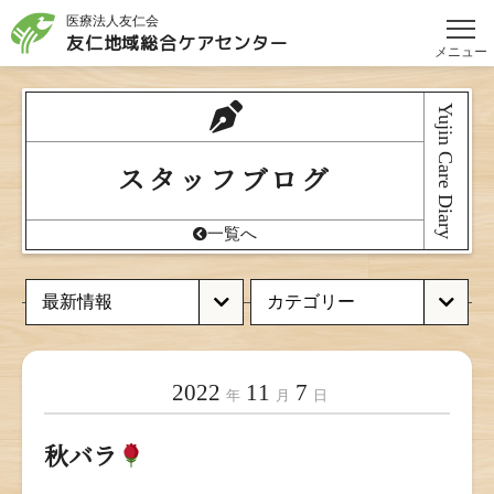
医療法人友仁会
友仁地域総合
ケアセンター
メニュー
Yujin Care Diary
スタッフブログ
一覧へ
2022
11
7
年
月
日
秋バラ